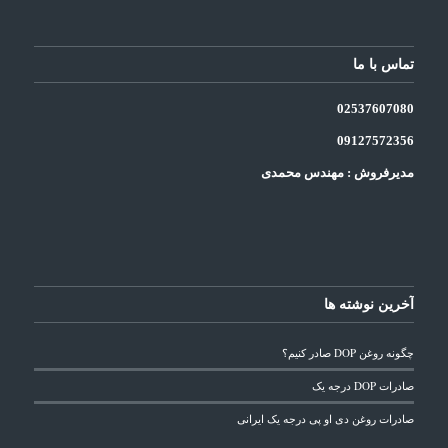
تماس با ما
025
3
7607080
09127572356
مدیرفروش : مهندس محمدی
آخرین نوشته ها
چگونه روغن DOP صادر کنیم؟
صادرات DOP درجه یک
صادرات روغن دی او پی درجه یک ایرانی