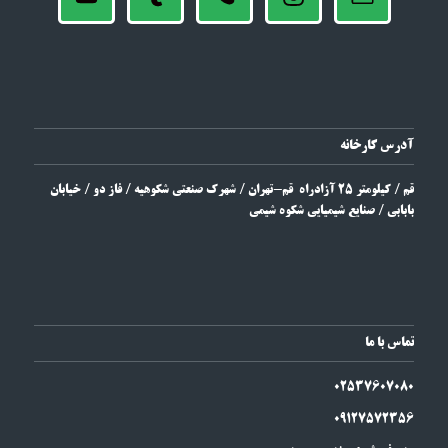
آدرس کارخانه
قم / کیلومتر 25 آزادراه قم-تهران / شهرک صنعتی شکوهیه / فاز دو / خیابان
بابابی / صنایع شیمیایی
شکوه شیمی
تماس با ما
025
3
7607080
09127572356