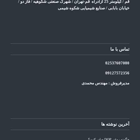
قم / کیلومتر 25 آزادراه قم-تهران / شهرک صنعتی شکوهیه / فاز دو /
خیابان بابابی / صنایع شیمیایی
شکوه شیمی
تماس با ما
025
3
7607080
09127572356
مدیرفروش : مهندس محمدی
آخرین نوشته ها
چگونه روغن DOP صادر کنیم؟