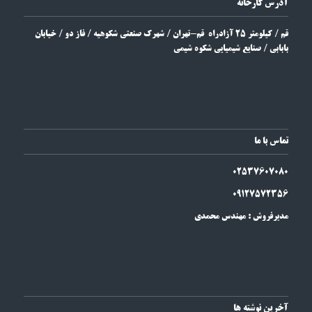
آدرس کارخانه
قم / کیلومتر 25 آزادراه قم-تهران / شهرک صنعتی شکوهیه / فاز دو / خیابان
بابابی / صنایع شیمیایی
شکوه شیمی
تماس با ما
025
3
7607080
09127572356
مدیرفروش : مهندس محمدی
آخرین نوشته ها