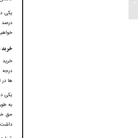
روغن دی او پی
یکی دی
درصد خ
خواهیم
خرید مس
خرید م
درجه ا
ها در ا
یکی دی
به طور
حق خود
داشت ک