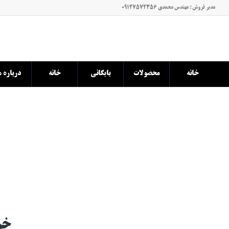
مدیر فروش : مهندس محمدی 09127572356
خانه
محصولات
بایگانی
خانه
درباره م
خرید رو