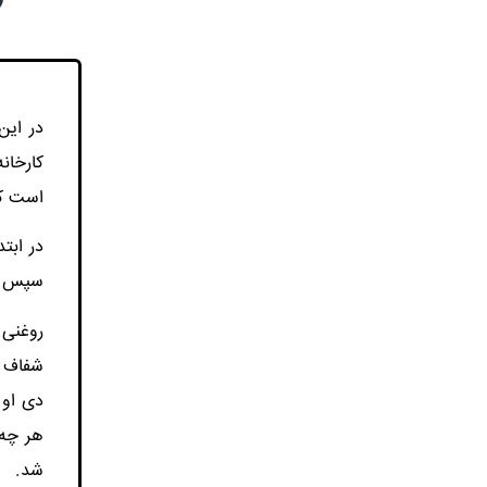
در این
است که
سپس از
روغنی 
شفاف ب
هر چه 
شد.