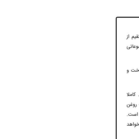
م از
 موضوعاتی
واهیم پرداخت و
کاملا
 روغن
 پی تضمین کننده کیفیت ظاهری محصول تولیدی خریدار روغن DOP است.
خواهد