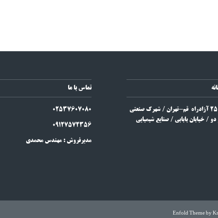
نه
تماس با ما
قم / کیلومتر 25 آزادراه قم-تهران / شهرک صنعتی
7607080
3
025
دو / خیابان بابابی / صنایع شیمیایی
09127572356
مدیرفروش : مهندس محمدی
Enfold Theme by Kr