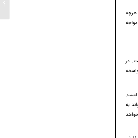
از کارخا
 هرچه
مواجه
ت. در
واسطه
 است.
ند به
خواهد