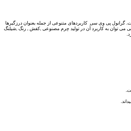
الات , dioctyl phthalate و یا روغن دی او پی (DOP) یکی از مهم ترین نرم کننده های انواعی از پودر گرانول پی وی سی PVC است. گرانول پی وی سی کاربردهای متنوعی از جمله بعنوان درزگیرها
 دارد. از دیگر کابرد های روغن دی او پی می توان به کاربرد آن در تولید چرم مصنوعی ,کفش , رنگ ,شیلنگ
د.
ت.