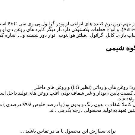
دی اکتیل فت
(Sealers) و واشرها (Washers)، پوشش ها (Coatings) و چسب ها (Adhesives)، و انواع قطعات پلاستیکی
باب بازی, کابل ,گرانول ,فیلتر هوا ,توپ , نوار دور شیشه و… اشاره کر
 کیفیت پایین ، بودار و غیر شفاف بودن اغلب روغن های تولید داخل اس
اهد شد.
، بدون رنگ و بدون بو ( با درصد خلوص ۹۹/۸ درصدی ) میداند.
ن تعهد به تولید محصولی درجه یک می داند.
برای سفارش این محصول با ما در تماس باشید …