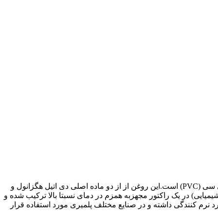
دی اکتیل فتالات (dioctyl phthalate) و یا روغن DOP (بخوانید روغن دی او پی) یکی از مهم ترین نرم کننده های انواعی از پودر گرانول پی وی سی (PVC) است.این روغن از از دو ماده اصلی دی اتیل هگزانول و
عت دهنده های واکنش شیمیایی) در یک راکتور مجهزبه همزم در دمای نسبتا بالا ترکیب شده و
غن کابرد نرم کنندگی داشته و در صنایع مختلف پلمیری مورد استفاده قرار