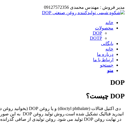
مدیر فروش : مهندس محمدی 09127572356
خانه
محصولات
DOP
DOTP
بایگانی
خانه
درباره ما
ارتباط با ما
جستجو
منو
DOP
DOP چیست؟
انیدرید فتالیک ت
در نهایت روغن DOP تولید می شود. روغن تولیدی از 